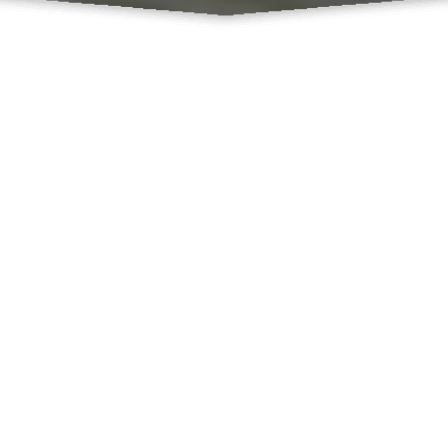
Profil Desa Marparan
Jumlah Jiwa (2.348 jiwa)
Luas Wilayah (854 Ha)
Banyak Dusun (3 Dusun)
Deskripsi
Desa marparan merupakan salah satu desa
yang terletak di kecamatan Sreseh,
Kabupaten Sampang, Jawa Timur. Desa Marparan
terdapat 3 dusun. Maraparan, soroan, dan anyer.